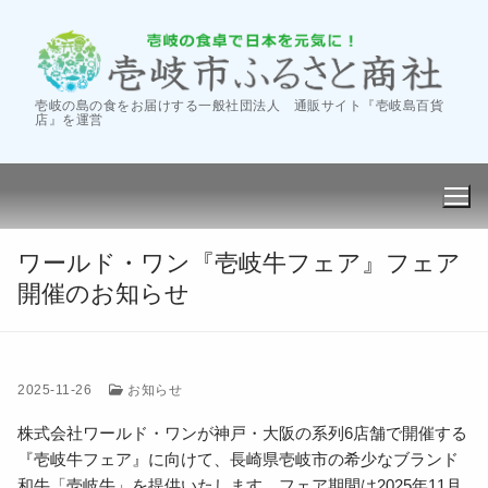
コ
ン
テ
ン
壱岐の島の食をお届けする一般社団法人 通販サイト『壱岐島百貨
ツ
店』を運営
へ
ス
キ
ッ
プ
ワールド・ワン『壱岐牛フェア』フェア
開催のお知らせ
会社案内
2025-11-26
お知らせ
‐商社の活動
卸し販売
株式会社ワールド・ワンが神戸・大阪の系列6店舗で開催する
『壱岐牛フェア』に向けて、長崎県壱岐市の希少なブランド
‐会社概要
フェア・催事
和牛「壱岐牛」を提供いたします。フェア期間は2025年11月