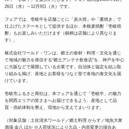
26日（水）～12月9日（火）です。
生産事業者
フェアでは、壱岐牛を店舗ごとに「炭火焼」や「藁焼き」で
オンラインショップ
仕上げたステーキとして提供するほか、本格麦焼酎「壱岐焼
酎」もお楽しみいただけます（銘柄は店舗により異なりま
す）。
株式会社ワールド・ワンは、郷土の食材・料理・文化を通じ
て地域の魅力を発信する“郷土アンテナ飲食店”を、神戸を中心
に大阪などで展開している企業です。自治体と協定を結ぶ取
り組みも掲げ、産地とお客様をつなぐ形で各地の食文化を届
けています。
壱岐市ふるさと商社は、本フェアを通じて「壱岐牛」の魅力
を関西エリアの皆さまへお届けできるよう、産地として品
質・供給体制を整え、現地から支えてまいります。
（対象店舗：土佐清水ワールド／郷土料理 からす／地魚大衆
酒場 金八 ほか ※入荷状況により欠品・内容変更の場合あ