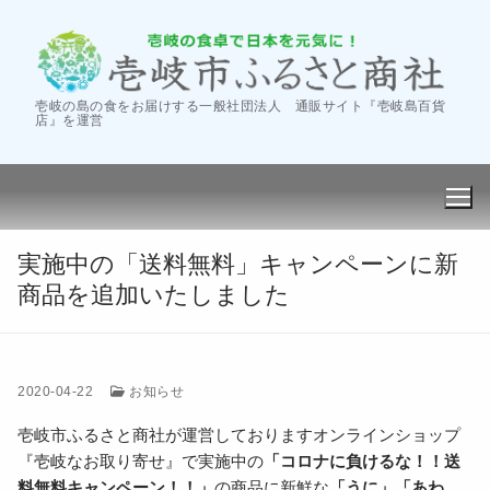
コ
ン
テ
ン
壱岐の島の食をお届けする一般社団法人 通販サイト『壱岐島百貨
ツ
店』を運営
へ
ス
キ
ッ
プ
実施中の「送料無料」キャンペーンに新
商品を追加いたしました
会社案内
2020-04-22
お知らせ
‐商社の活動
卸し販売
壱岐市ふるさと商社が運営しておりますオンラインショップ
『壱岐なお取り寄せ』で実施中の
「コロナに負けるな！！送
‐会社概要
フェア・催事
料無料キャンペーン！！」
の商品に新鮮な
「うに」「あわ