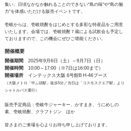
集い、日頃なかなか触れることのできない“島の味”や“島の魅
生産事業者
力”を体感いただける販売イベントです。
オンラインショップ
壱岐からは、壱岐焼酎をはじめとする多彩な特産品をご用意
いたします。会場では、壱岐焼酎７蔵による試飲会も予定し
ておりますので、この機会にぜひご堪能ください。
開催概要
開催期間
2025年9月6日（土）～9月7日（日）
開催時間
10:00～17:00（※7日は16:00まで）
開催場所
インテックス大阪 6号館B H-46ブース
（大阪メトロ「中ふ頭駅」徒歩5分／当日は「コスモスクエア駅」より
シャトルバス運行）
販売予定商品：壱岐牛ジャーキー、かすまき、うにめしの
素、壱岐焼酎、クラフトジン ほか
皆さまのご来場を心よりお待ち申し上げております。