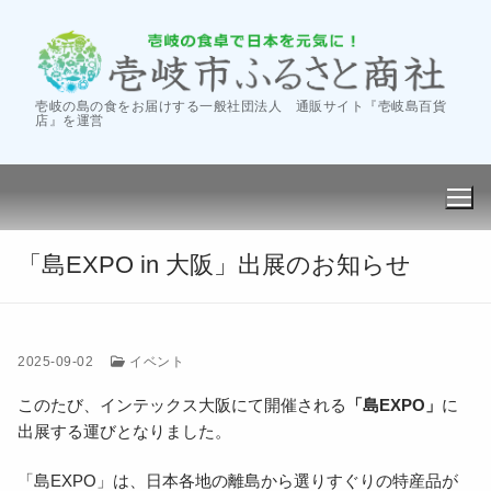
コ
ン
テ
ン
壱岐の島の食をお届けする一般社団法人 通販サイト『壱岐島百貨
ツ
店』を運営
へ
ス
キ
ッ
プ
「島EXPO in 大阪」出展のお知らせ
2025-09-02
イベント
会社案内
このたび、インテックス大阪にて開催される
「島EXPO」
に
‐商社の活動
卸し販売
出展する運びとなりました。
‐会社概要
フェア・催事
「島EXPO」は、日本各地の離島から選りすぐりの特産品が