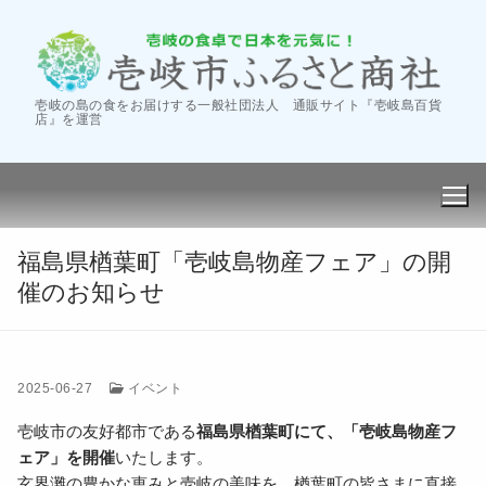
コ
ン
テ
ン
壱岐の島の食をお届けする一般社団法人 通販サイト『壱岐島百貨
ツ
店』を運営
へ
ス
キ
ッ
プ
福島県楢葉町「壱岐島物産フェア」の開
催のお知らせ
会社案内
2025-06-27
イベント
‐商社の活動
卸し販売
壱岐市の友好都市である
福島県楢葉町にて、「壱岐島物産フ
ェア」を開催
いたします。
‐会社概要
フェア・催事
玄界灘の豊かな恵みと壱岐の美味を、楢葉町の皆さまに直接